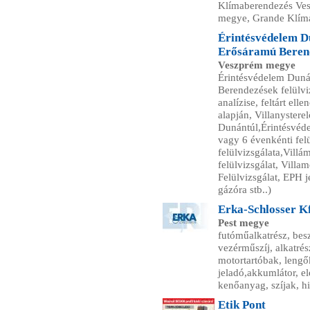
Klímaberendezés Ves
megye, Grande Klíma
Érintésvédelem Du
Erősáramú Berend
Veszprém megye
Érintésvédelem Dunán
Berendezések felülviz
analízise, feltárt el
alapján, Villanystere
Dunántúl,Érintésvéde
vagy 6 évenkénti fel
felülvizsgálata,Villá
felülvizsgálat, Villa
Felülvizsgálat, EPH 
gázóra stb..)
Erka-Schlosser Kf
Pest megye
futóműalkatrész, besz
vezérműszíj, alkatrés
motortartóbak, lengő
jeladó,akkumlátor, el
kenőanyag, szíjak, hif
Etik Pont