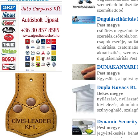
szemétledobó tisztítás,
Funnykids családi napközi
szemétledobó
Duguláselhárítás
Pest megye
csőtörés megszüntetés
szerelés,csőtörés,bo
csapok cseréje, radiá
elhárítása, csatornati
aknatisztítás, szennyv
duguláselhárítás Pes
DUNAKANYARI 
Pest megye
Jato Carparts Újpesti autósbolt
Egyesület, alapítvány
Dupla Kovács Bt.
Békés megye
nyílászáró, nyílászár
kivitelezés, alumíni
szúnyogháló, szalagf
Dynamic Security
Pest megye
jegyértékesítés, beha