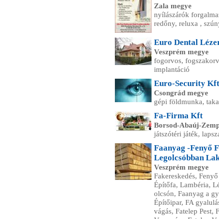
Zala megye
nyílászárók forgalmazá
redőny, reluxa , szú
Euro Dental Léze
Veszprém megye
fogorvos, fogszakorv
implantáció
Euro-Security Kft
Csongrád megye
gépi földmunka, taka
Fa-Firma Kft
Borsod-Abaúj-Zemp
játszótéri játék, laps
Faanyag -Fenyő F
Legolcsóbban Lak
Veszprém megye
Fakereskedés, Fenyő 
Építőfa, Lambéria, 
olcsón, Faanyag a gyá
Építőipar, FA gyalul
vágás, Fatelep Pest,