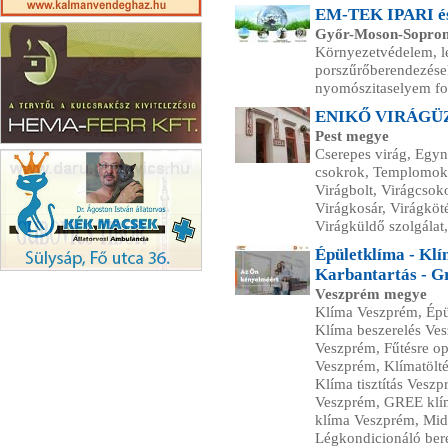
EM-TEK IPARI 
Kálmán Vendégház
Győr-Moson-Sopro
Környezetvédelem, le
porszűrőberendezések
nyomószitaselyem fo
ENIKŐ VIRÁGÜ
Pest megye
Cserepes virág, Egyn
Hema-Ferr Kft
csokrok, Templomok d
Virágbolt, Virágcsok
Virágkosár, Virágköté
Virágküldő szolgálat,
Épületklíma - Klím
Karbantartás - G
Állatorvos Sülysáp
Veszprém megye
Klíma Veszprém, Épü
Klíma beszerelés Ves
Veszprém, Fűtésre op
Veszprém, Klímatölt
Klíma tisztítás Veszp
Veszprém, GREE klí
klíma Veszprém, Mid
Légkondicionáló ber