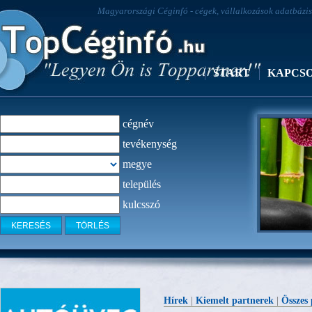
Magyarországi Céginfó - cégek, vállalkozások adatbázisa
START
KAPCS
cégnév
tevékenység
megye
település
kulcsszó
Kineziológ
Hírek
|
Kiemelt partnerek
|
Összes 