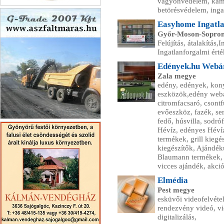
vagyonvédelem, kamer
betörésvédelem, ing
Cívis Leader
Easyhome Ingatla
Győr-Moson-Sopro
Felújítás, átalakítás,
Ingatlanforgalmi ért
Edények.hu Webá
Zala megye
edény, edények, kony
eszközök,edény webár
citromfacsaró, csontf
evőeszköz, fazék, se
fedő, húsvilla, sodró
G-Trade 2007 Kft.
Hévíz, edényes Hévíz
termékek, grill kiegé
kiegészítők, Ajándék
Blaumann termékek, po
vicces ajándék, akci
Elmédia
Pest megye
esküvői videofelvétel
rendezvény videó, vi
digitalizálás,