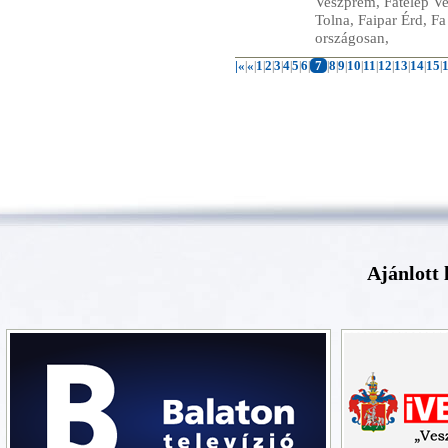
Veszprém, Fatelep V
Tolna, Faipar Érd, Fa
országosan,
|«
«
1
2
3
4
5
6
7
8
9
10
11
12
13
14
15
|
|
|
|
|
|
|
|
|
|
|
|
|
|
|
|
|
Ajánlott 