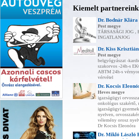
Kiemelt partnereink
Dr. Bodnár Klára
Pest megye
TÁRSASÁGI JOG , B
INGATLANJOG
Dr. Kiss Krisztián
Pest megye
belgyógyászat -kardi
szakorvos -24h-s EK
ABTM 24h-s vérnyomá
vérvétel
Dr. Kocsis Eleon
Heves megye
igazságügyi orvossz
OTI-GLASS KFT.
onkológus szakértő,
igazságügyi gyermek
nyelven, orvosszakér
vélemény orosz nyel
Dr Kocsis Eleonóra
Dr. Mikló László 