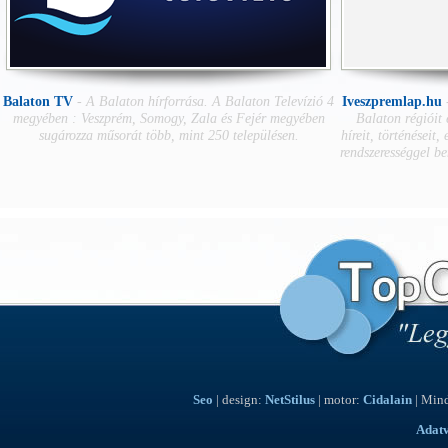
Balaton TV
-
A Balaton hírforrása. A Balaton Televízió 4
Iveszpremlap.hu
megyében : Veszprém, Somogy, Zala és Fejér megyében
Balaton régióit
sugározza műsorát több, mint 250 településen.
híreit, történéseit,
rendszerességgel b
Seo
| design:
NetStilus
| motor:
Cidalain
| Mind
Adat