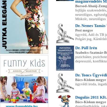
magánrendelés M
Borsod-Abaúj-Zemp
fejfájás szakrendelés
neurológus, egészségü
Miskolc, neurológus 
Dr. Nemes Tamás 
Pest megye
ügyvéd, Adó és TB jog
Polgári jog, Kártéríté
Dr. Páll Irén
Szabolcs-Szatmár-
Jutka Elegáns Divat
pszichiáter, pszichote
Balatonalmádi
depresszió, konfliktu
Dr. Toncs Ügyvédi
Bács-Kiskun megye
ügyvédi iroda, ingat
Dugulás 2011 Kft.
Bács-Kiskun megye
duguláselhárítás, taka