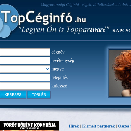
Magyarországi Céginfó - cégek, vállalkozások adatbázisa
START
KAPCS
cégnév
tevékenység
megye
település
kulcsszó
Fodrászcik
Hírek
|
Kiemelt partnerek
|
Összes 