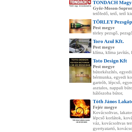
TONDACH Magyar
Győr-Moson-Sopro
tetőfedő, tető, tető k
TÖRLEY Pezsgőpi
Pest megye
törley pezsgő, pezsg
Toro Azul Kft.
Pest megye
klíma, klíma javítás, 
Toto Design Kft
Pest megye
bútorkészítés, egyedi
bérmunka, egyedi kony
gartrób, lépcső, egye
asztalos, nappali bút
hálószoba bútor,
Tóth János Lakat
Fejér megye
Kovácsoltvas, lakatos
lépcső korlátok, ková
váz, kovácsoltvas te
gyertyatartó, kovácso