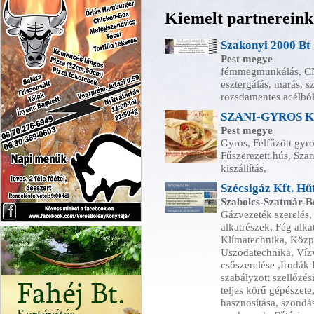
Kiemelt partnereink
Szakonyi 2000 Bt
Pest megye
fémmegmunkálás, CNC
esztergálás, marás, s
rozsdamentes acélból
SZANI-GYROS 
Pest megye
Gyros, Felfűzött gy
Fűszerezett hús, Szan
kiszállítás,
Szécsigáz Kft. Hű
Szabolcs-Szatmár-
Gázvezeték szerelés,
alkatrészek, Fég alka
Vörös Bölény Pizza Veszprém
Klímatechnika, Közpo
Uszodatechnika, Víz
csőszerelése ,Irodák 
szabályzott szellőzés
teljes körű gépészete
hasznosítása, szondás