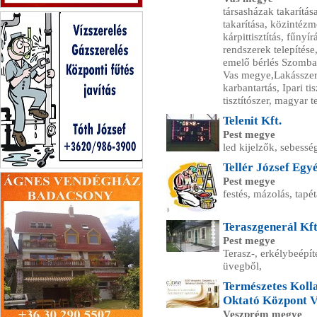
társasházak takarítás
Fényes Pont Bt Szeged
takarítása, közintézm
kárpittisztítás, fűny
rendszerek telepítése
emelő bérlés Szombat
Vas megye,Lakásszerv
karbantartás, Ipari t
tisztítószer, magyar 
Telenit Kft.
Pest megye
led kijelzők, sebessé
Tellér József Egy
Tóth József
Pest megye
festés, mázolás, tapét
Teraszgenerál Kft
Pest megye
Terasz-, erkélybeépít
üvegből,
Természetes Koll
Oktató Központ 
Veszprém megye