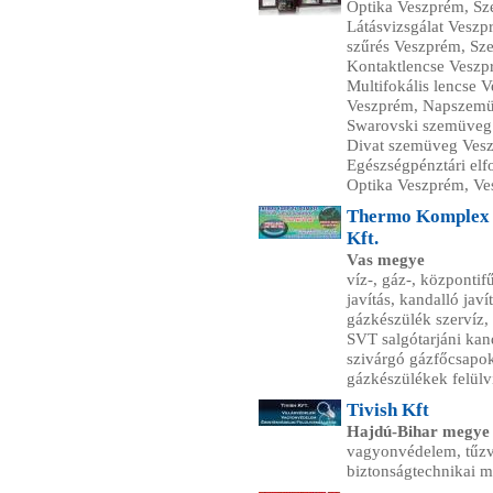
Optika Veszprém, Sz
Látásvizsgálat Veszp
szűrés Veszprém, Sz
Kontaktlencse Veszpr
Multifokális lencse 
Veszprém, Napszemü
Swarovski szemüveg 
Divat szemüveg Vesz
Egészségpénztári elf
Optika Veszprém, Ve
Thermo Komplex T
Kft.
Vas megye
víz-, gáz-, központif
javítás, kandalló javí
gázkészülék szervíz, 
SVT salgótarjáni kand
szivárgó gázfőcsapok
gázkészülékek felülvi
Tivish Kft
Hajdú-Bihar megye
vagyonvédelem, tűzvé
biztonságtechnikai m