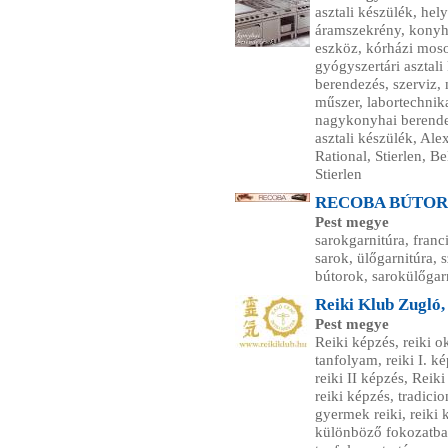
asztali készülék, hely
áramszekrény, konyh
eszköz, kórházi mos
gyógyszertári asztal
berendezés, szerviz,
műszer, labortechnik
nagykonyhai berendez
asztali készülék, Al
Rational, Stierlen, B
Stierlen
RECOBA BÚTOR
Pest megye
sarokgarnitúra, franc
sarok, ülőgarnitúra, 
bútorok, sarokülőgarn
Reiki Klub Zugló,
Pest megye
Reiki képzés, reiki ok
tanfolyam, reiki I. ké
reiki II képzés, Reiki
reiki képzés, tradicio
gyermek reiki, reiki 
különböző fokozatban,