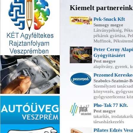
Kiemelt partnereink
Pek-Snack Kft
Somogy megye
Látványpékség, Pékség
pékáruk gyártása, Pe
Muffinok, Péksütem
Peter Cerny Alapí
Gyógyításáért
Pest megye
alapítvány, gyerek, k
Pezomed Kereskede
Szabolcs-Szatmár-
Személyzeti tanácsad
könyvezés, gyógyszer
gyógyszerlicensz köz
KÉT Agyféletekes
raztanfolyam
Pho-Tak 77 Kft.
Pest megye
takarítás, irodatakarí
társasházkezelés
Pilates Edzés Ves