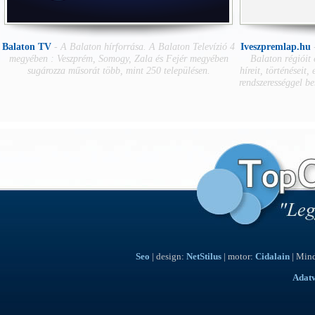
Balaton TV
-
A Balaton hírforrása. A Balaton Televízió 4
Iveszpremlap.hu
megyében : Veszprém, Somogy, Zala és Fejér megyében
Balaton régióit
sugározza műsorát több, mint 250 településen.
híreit, történéseit,
rendszerességgel b
Seo
| design:
NetStilus
| motor:
Cidalain
| Mind
Adat