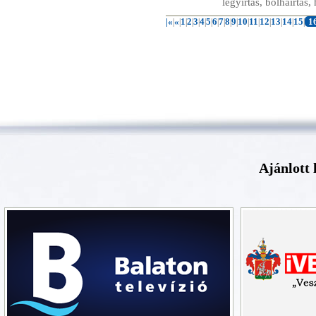
légyirtás, bolhairtás,
|«
«
1
2
3
4
5
6
7
8
9
10
11
12
13
14
15
1
|
|
|
|
|
|
|
|
|
|
|
|
|
|
|
|
|
Ajánlott 