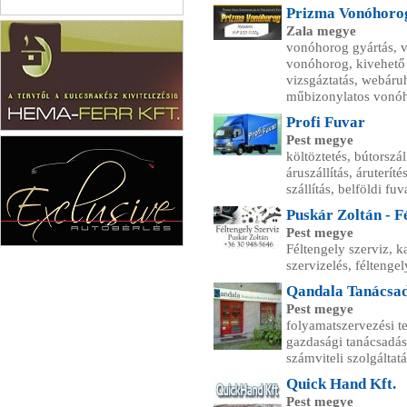
Prizma Vonóhorog
Porlasztócsúcs Javítás
Zala megye
vonóhorog gyártás, v
vonóhorog, kivehető
vizsgáztatás, webáru
műbizonylatos vonóh
Profi Fuvar
Pest megye
Hema-Ferr Kft
költöztetés, bútorszál
áruszállítás, áruterí
szállítás, belföldi fu
Puskár Zoltán - F
Pest megye
Féltengely szerviz, ka
Exclusive autóbérlés
szervizelés, féltenge
Qandala Tanácsadó
Pest megye
folyamatszervezési t
gazdasági tanácsadás,
számviteli szolgáltat
Quick Hand Kft.
Pest megye