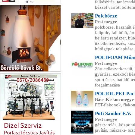
felkészítés, tanácsadá
Jato Carparts Újpesti autósbolt
kézzel varrott bőrter
Polcbörze
Pest megye
polcbörze, használt é
falipolc, fali hűtő, 
bejárati rendszer, bú
üzletberendezés, kosá
hűtőgépek telepítése,
POLIFOAM Műany
Pest megye
Zárt cellaszerkezetű,
gyártása, ezekből ké
Gördülő Kövek bt.
sport és szabadidő te
forgalmazása
POLIOL PET Pack
Bács-Kiskun megye
PET-flakonok, flakon
Póti Sándor E.V.
Pest megye
gázszerelés, központi
javítás, műszaki- bizt