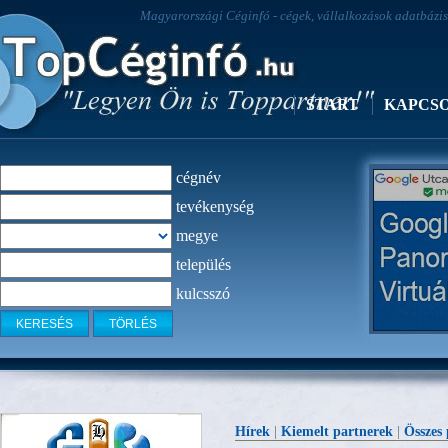
Magyarországi Céginfó - cégek, vállalkozások adatbázisa
START
KAPCS
cégnév
tevékenység
megye
település
kulcsszó
Virtuális t
Hírek
|
Kiemelt partnerek
|
Összes 