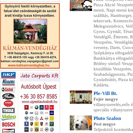
Pizza Akció Veszprém
Tiszapart Trans
menü, Napi menü kisz
szállítás, Hamburger
tekercsek, Kemencés 
Melegszendvics, Velős
Gyros, Gyrstál, Tészt
Vendéglő, Étterem, R
Veszprém, Vendéglátá
verseny, Darts, Cso
Szépkártya elfogadóh
Bankkártya elfogadó
Bölény söröző Veszpr
kiszállítás Veszprém,
Kálmán Vendégház
Szabadságpuszta, Pizz
Gyulafirátót, Pizza ki
Kádárta,
Ple-Vill Bt.
Fejér megye
villanyszerelés,erős 
speciális villanyszere
Pluto Szalon
Pest megye
Teljeskörű kozmetikai