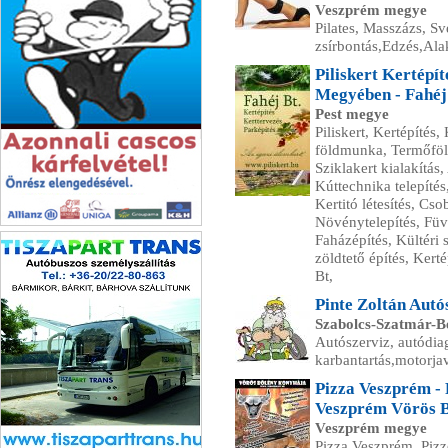
Veszprém megye
Pilates, Masszázs, S
zsírbontás,Edzés,Ala
Piliskert Kertépí
Megyében - Fahéj
Pest megye
Piliskert, Kertépítés
földmunka, Termőföldt
Sziklakert kialakítás
Kúttechnika telepítés,
Kertitó létesítés, Csob
Növénytelepítés, Füv
OTI-GLASS KFT.
Faházépítés, Kültéri s
zöldtető építés, Kert
Bt,
Pinte Zoltán Autó
Szabolcs-Szatmár-
Autószerviz, autódiag
karbantartás,motorjav
Pizza Veszprém -
Veszprém Vörös 
Veszprém megye
Pizza Veszprém, Pizz