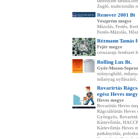
tanfolyam tartása,sze
Zugló, tradicionális
Renover 2001 Bt
Veszprém megye
Mázolás, Festés, Ker
Festés-Mázolás, Hősz
Rézmann Tamás f
Fejér megye
ceruzarajz festészet
Rolling Lux Bt.
Győr-Moson-Sopro
szúnyogháló, műanyag
műanyag nyílászáró, 
Rovarirtás Rágcsá
egész Heves megy
Heves megye
Rovarirtás Heves meg
Rágcsálóirtás Heves 
Gyöngyös, Rovarirtás
Kártevőirtás, HACCP-
Kártevőirtás Heves m
patkányirtás, poloskai