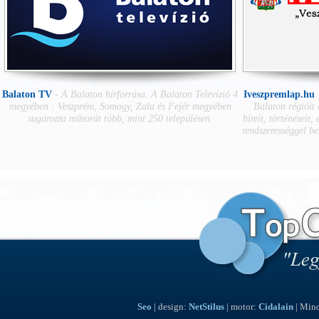
Balaton TV
-
A Balaton hírforrása. A Balaton Televízió 4
Iveszpremlap.hu
megyében : Veszprém, Somogy, Zala és Fejér megyében
Balaton régióit
sugározza műsorát több, mint 250 településen.
híreit, történéseit,
rendszerességgel b
Seo
| design:
NetStilus
| motor:
Cidalain
| Mind