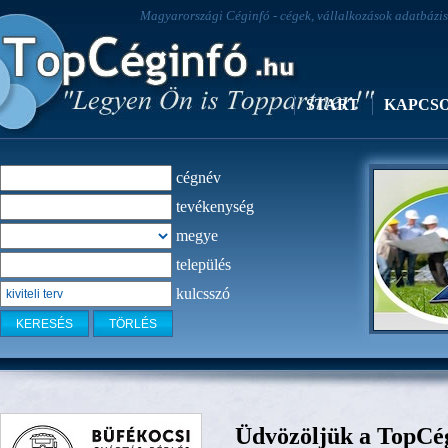
Magyarországi Céginfó - cégek, vállalkozások adatbázisa
START
KAPCS
cégnév
tevékenység
megye
település
kulcsszó
Klímacent
Üdvözöljük a TopCég