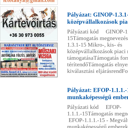
Anna Vendégház
Vonyarcvashegy
Pályázat: GINOP-1.3.1-
középvállalkozások pia
Pályázati kód GINOP-1.
15Támogatás megnevez
1.3.1-15 Mikro-, kis- és
Kártevőirtás Bágyi László
középvállalkozások piaci
támogatásaTámogatás fo
térítendőTámogatás elny
kiválasztási eljárásrendFor
Harasztker Kft Gödöllő
Pályázat: EFOP-1.1.1.-
munkaképességű ember
Pályázati kód EFOP-
1.1.1.-15Támogatás meg
EFOP-1.1.1.-15 - Megvál
munkaképességű emberek