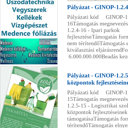
Pályázat - GINOP-1.2.4-
Pályázati kód GINOP-1.
16Támogatás megnevez
1.2.4-16 - Ipari parkok
fejlesztéseTámogatás fo
nem térítendőTámogatás 
kiválasztási eljárásrendF
6.000.000.000Beadás kezd
Balaton Pool Kft.
Uszodatechnika
Pályázat - GINOP-1.2.5-
központok fejlesztései
Pályázati kód GINOP-1.
15Támogatás megnevez
1.2.5-15 - Logisztikai szo
központok fejlesztéseinek
támogatásaTámogatás fo
térítendőTámogatás elny