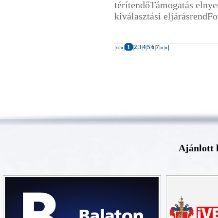
térítendőTámogatás elny
kiválasztási eljárásrendFor
|«
«
1
2
3
4
5
6
7
»
»|
|
|
|
|
|
|
|
|
|
|
Ajánlott 