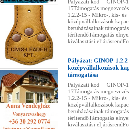
Pályázati kód GINOP-1.
Kovács-Tihanyi Autósiskola
15Támogatás megnevez
1.2.2-15 - Mikro-, kis- és
középvállalkozások kapac
beruházásainak támogat
térítendőTámogatás elny
kiválasztási eljárásrendFor
Pályázat: GINOP-1.2.2-1
középvállalkozások ka
Cívis Leader
támogatása
Pályázati kód GINOP-1.
15Támogatás megnevez
1.2.2-15 - Mikro-, kis- és
középvállalkozások kapac
beruházásainak támogat
térítendőTámogatás elny
kiválasztási eljárásrendFor