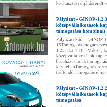
kiválasztási eljárásrendFo
Zöld Alföld
Pályázat - GINOP-1.2.3-
középvállalkozások ka
támogatása kombinált 
Pályázati kód GINOP-1.2
16Támogatás megnevez
1.2.3-8.3.4-16 - Mikro-, ki
középvállalkozások kapac
Edények.hu
beruházásainak támogatás
keretébenTámogatás for
térítendőTámogatás elny
Pályázat - GINOP-1.2.2-
középvállalkozások ka
támogatása