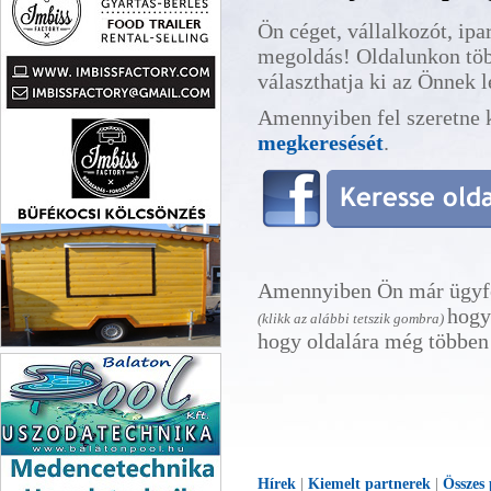
Ön céget, vállalkozót, ip
megoldás! Oldalunkon töb
választhatja ki az Önnek 
Amennyiben fel szeretne k
megkeresését
.
Amennyiben Ön már ügyfel
hogy
(klikk az alábbi tetszik gombra)
hogy oldalára még többen 
Büfékocsi kölcsönző Imbiss
Factory
Hírek
|
Kiemelt partnerek
|
Összes 