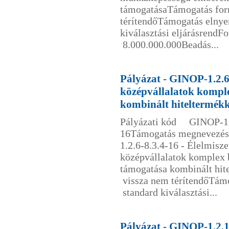
támogatásaTámogatás fo
térítendőTámogatás elny
kiválasztási eljárásrendF
8.000.000.000Beadás...
Pályázat - GINOP-1.2.6-
középvállalatok kompl
kombinált hiteltermékk
Pályázati kód GINOP-1.2
16Támogatás megnevez
1.2.6-8.3.4-16 - Élelmisze
középvállalatok komplex 
támogatása kombinált hi
vissza nem térítendőTám
standard kiválasztási...
Pályázat - GINOP-1.2.1-