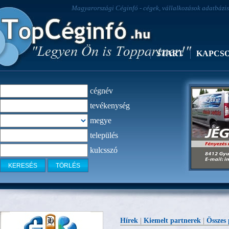
Magyarországi Céginfó - cégek, vállalkozások adatbázisa
START
KAPCS
cégnév
tevékenység
megye
település
kulcsszó
Jégkár Ves
Hírek
|
Kiemelt partnerek
|
Összes 