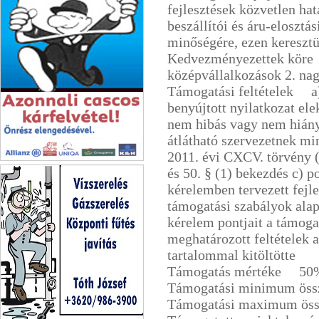
fejlesztések közvetlen ha
beszállítói és áru-elosztás
minőségére, ezen kereszt
Kedvezményezettek köre 
középvállalkozások 2. na
Támogatási feltételek a) 
benyújtott nyilatkozat ele
nem hibás vagy nem hiányz
átlátható szervezetnek mi
2011. évi CXCV. törvény (
OTI-GLASS KFT.
és 50. § (1) bekezdés c) po
kérelemben tervezett fejle
támogatási szabályok alap
kérelem pontjait a támoga
meghatározott feltételek 
tartalommal kitöltötte
Támogatás mértéke 50
Támogatási minimum öss
Támogatási maximum öss