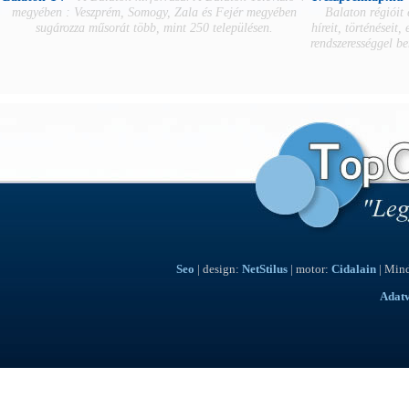
megyében : Veszprém, Somogy, Zala és Fejér megyében
Balaton régióit
sugározza műsorát több, mint 250 településen.
híreit, történéseit,
rendszerességgel b
Seo
| design:
NetStilus
| motor:
Cidalain
| Mind
Adat