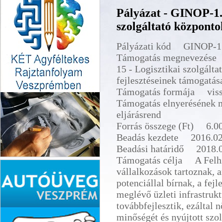
Pályázat - GINOP-1.2
szolgáltató központo
Pályázati kód GINOP-1.
Támogatás megnevezése
15 - Logisztikai szolgált
fejlesztéseinek támogatás
Támogatás formája vissz
Támogatás elnyerésének 
eljárásrend
Forrás összege (Ft) 6.0
Beadás kezdete 2016.02
Beadási határidő 2018.0
Támogatás célja A Felhív
KÉT Agyféletekes
vállalkozások tartoznak, 
raztanfolyam
potenciállal bírnak, a fe
meglévő üzleti infrastrukt
továbbfejlesztik, ezáltal 
minőségét és nyújtott szol