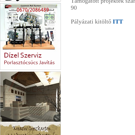
Támogatott projektek s
Tóth József
90
Pályázati kitöltő
ITT
Porlasztócsúcs Javítás