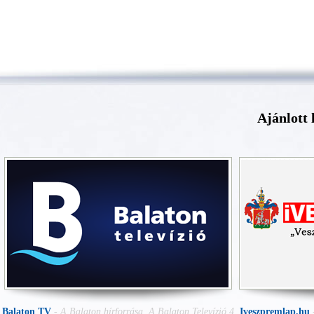
Ajánlott 
Balaton TV
-
A Balaton hírforrása. A Balaton Televízió 4
Iveszpremlap.hu