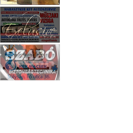
Csaba Bútor
Exclusive autóbérlés
Állatorvos Sülysáp