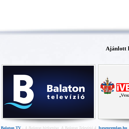
Ajánlott 
Balaton TV
-
A Balaton hírforrása. A Balaton Televízió 4
Iveszpremlap.hu