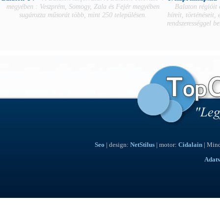
megyében : Veszprém, Somogy, Zala és Fejér megyében
Balaton régióit
sugározza műsorát több, mint 250 településen.
híreit, történéseit,
rendszerességgel b
Seo
| design:
NetStilus
| motor:
Cidalain
| Mind
Adat