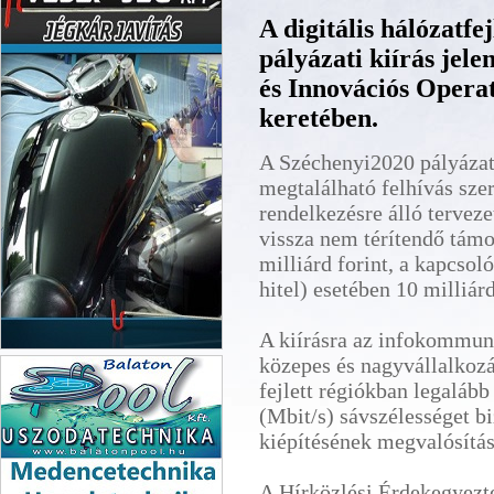
A digitális hálózatfe
pályázati kiírás jele
és Innovációs Oper
keretében.
A Széchenyi2020 pályázat
megtalálható felhívás szer
rendelkezésre álló terveze
vissza nem térítendő támo
milliárd forint, a kapcso
hitel) esetében 10 milliárd
A kiírásra az infokommuni
Veszp-Jég Kft.
közepes és nagyvállalkozá
fejlett régiókban legalá
(Mbit/s) sávszélességet bi
kiépítésének megvalósítá
A Hírközlési Érdekegyez