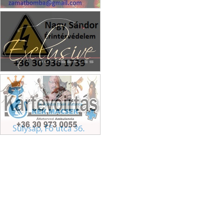
Zamatbomba Kft.
Exclusive autóbérlés
Állatorvos Sülysáp