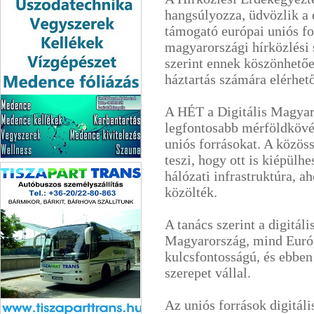
hangsúlyozza, üdvözlik a d
támogató európai uniós fo
magyarországi hírközlési 
szerint ennek köszönhető
háztartás számára elérhető
A HÉT a Digitális Magyar
legfontosabb mérföldkövé
uniós forrásokat. A közös
teszi, hogy ott is kiépülh
Balaton Pool Kft.
hálózati infrastruktúra, a
Uszodatechnika
közölték.
A tanács szerint a digitá
Magyarország, mind Euró
kulcsfontosságú, és ebben
szerepet vállal.
Az uniós források digitáli