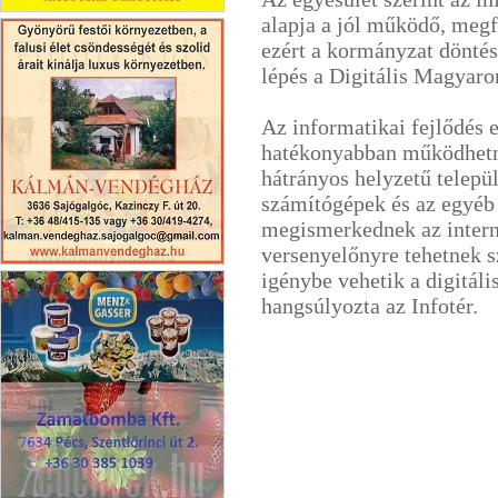
alapja a jól működő, megf
Franciaautók.hu
ezért a kormányzat döntése
lépés a Digitális Magyaro
Az informatikai fejlődés
hatékonyabban működhetne
hátrányos helyzetű telepü
számítógépek és az egyéb 
megismerkednek az interne
versenyelőnyre tehetnek s
Kálmán Vendégház
igénybe vehetik a digitáli
hangsúlyozta az Infotér.