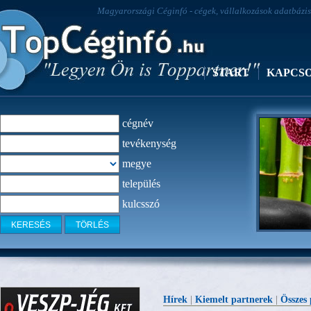
Magyarországi Céginfó - cégek, vállalkozások adatbázisa
START
KAPCS
cégnév
tevékenység
megye
település
kulcsszó
Kineziológ
Hírek
|
Kiemelt partnerek
|
Összes 