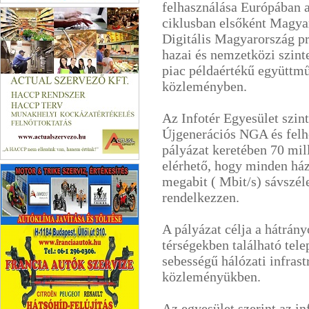
felhasználása Európában a
Tiszapart Trans
ciklusban elsőként Magyar
Digitális Magyarország pr
hazai és nemzetközi szint
piac példaértékű együttm
közleményben.
Az Infotér Egyesület szint
Újgenerációs NGA és felh
pályázat keretében 70 mil
elérhető, hogy minden há
Actual Szervező Kft.
megabit ( Mbit/s) sávszél
rendelkezzen.
A pályázat célja a hátrány
térségekben található tele
sebességű hálózati infrast
közleményükben.
Az egyesület szerint az i