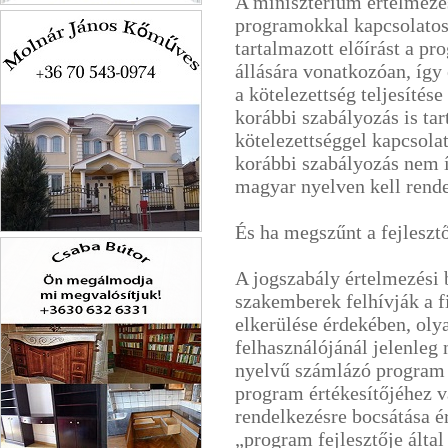
A minisztérium értelmezé
Ablak a Világra Kft.
programokkal kapcsolatos 
tartalmazott előírást a p
állására vonatkozóan, így
a kötelezettség teljesítése
korábbi szabályozás is ta
kötelezettséggel kapcsola
korábbi szabályozás nem í
magyar nyelven kell rende
És ha megszűnt a fejleszt
Molnár János
A jogszabály értelmezési b
szakemberek felhívják a f
elkerülése érdekében, oly
felhasználójánál jelenleg
nyelvű számlázó program 
program értékesítőjéhez v
rendelkezésre bocsátása é
„program fejlesztője által