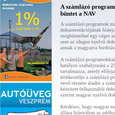
A számlázó program 
büntet a NAV
A számlázó programok ma
dokumentációjának hiányá
megbüntethet egy céget a
sem az idegen nyelvű do
annak a magyarra fordítá
A számlázó programokkal k
hatályos szabályozást a 
tartalmazza, amely előírj
értékesítője a számlázó p
vevő részére átadni a szám
Hortobágyi Madárpark
készített felhasználói dok
szerint magyar nyelvű do
Kérdéses, hogy magyar ny
állása hiányában az adóh