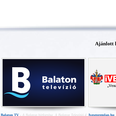
Ajánlott 
Balaton TV
-
A Balaton hírforrása. A Balaton Televízió 4
Iveszpremlap.hu