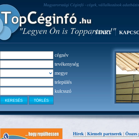
Magyarországi Céginfó - cégek, vállalkozások adatbázisa
START
KAPCS
cégnév
tevékenység
megye
település
kulcsszó
Lakossági 
Hírek
|
Kiemelt partnerek
|
Összes 