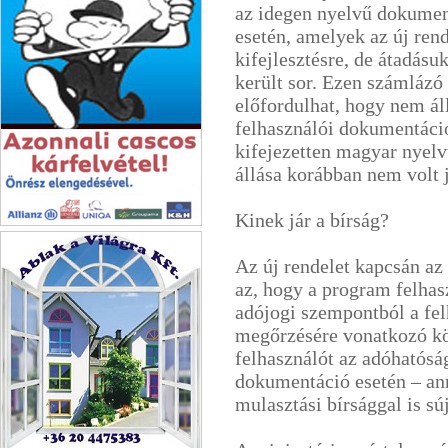
az idegen nyelvű dokume
esetén, amelyek az új rend
kifejlesztésre, de átadás
került sor. Ezen számláz
előfordulhat, hogy nem ál
felhasználói dokumentáció
kifejezetten magyar nyel
állása korábban nem volt 
Kinek jár a bírság?
OTI-GLASS KFT.
Az új rendelet kapcsán az 
az, hogy a program felhas
adójogi szempontból a fe
megőrzésére vonatkozó köt
felhasználót az adóhatósá
dokumentáció esetén – ann
mulasztási bírsággal is súj