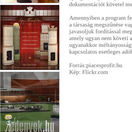
dokumentációt követel m
Csaba Bútor
Amennyiben a program fej
a társaság megszűnése va
javasoljuk fordítással me
amely ugyan nem követi a 
ugyanakkor méltányosságr
kapcsolatos esetleges adó
Forrás:piacesprofit.hu
Kép: Flickr.com
Sápy-Manufaktúra Kft.