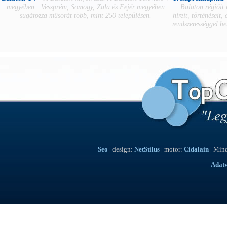
megyében : Veszprém, Somogy, Zala és Fejér megyében
Balaton régióit
sugározza műsorát több, mint 250 településen.
híreit, történéseit,
rendszerességgel b
Seo
| design:
NetStilus
| motor:
Cidalain
| Mind
Adat