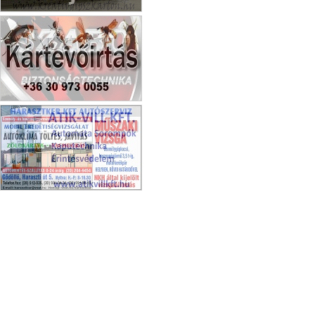
Edények.hu
Kártevőirtás Bágyi László
Atik-Vill Kft.