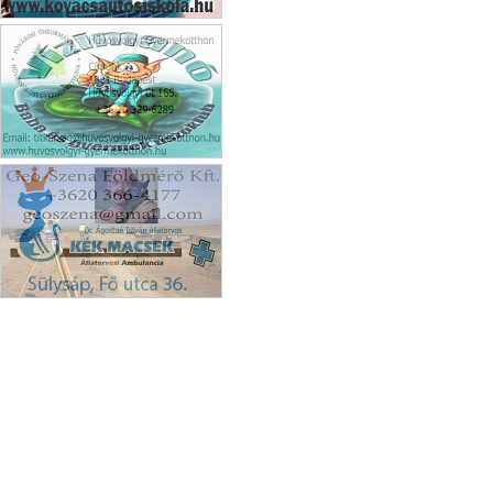
Kovács-Tihanyi Autósiskola
Vizimanó
Geo-Szena Kft.