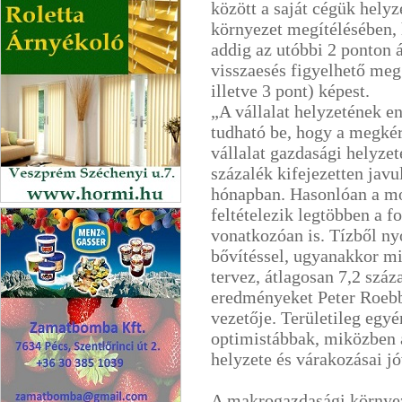
között a saját cégük hely
környezet megítélésében, 
addig az utóbbi 2 ponton 
visszaesés figyelhető meg
illetve 3 pont) képest.
„A vállalat helyzetének e
tudható be, hogy a megkér
vállalat gazdasági helyze
százalék kifejezetten jav
hónapban. Hasonlóan a mo
feltételezik legtöbben a f
Hör-Mi Napvédelem
vonatkozóan is. Tízből n
bővítéssel, ugyanakkor mi
tervez, átlagosan 7,2 száz
eredményeket Peter Roebb
vezetője. Területileg egy
optimistábbak, miközben 
helyzete és várakozásai j
A makrogazdasági környez