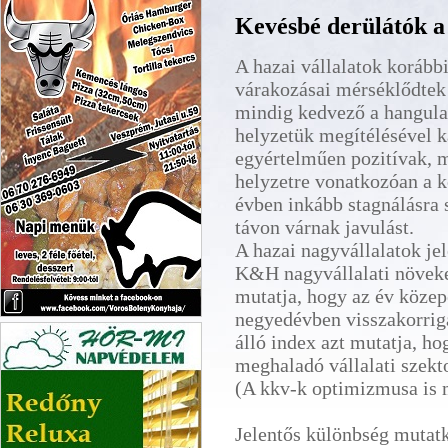
Kevésbé derülátók a 
A hazai vállalatok korább
várakozásai mérséklődtek
mindig kedvező a hangulat
helyzetük megítélésével 
egyértelműen pozitívak, 
helyzetre vonatkozóan a 
évben inkább stagnálásra
távon várnak javulást.
A hazai nagyvállalatok jel
K&H nagyvállalati növeke
mutatja, hogy az év köze
negyedévben visszakorrigál
Vörös Bölény Pizza Veszprém
álló index azt mutatja, ho
meghaladó vállalati szekto
(A kkv-k optimizmusa is 
Jelentős különbség mutatk