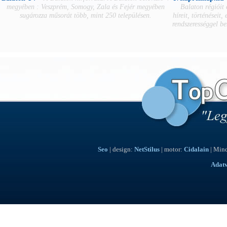
megyében : Veszprém, Somogy, Zala és Fejér megyében
Balaton régióit
sugározza műsorát több, mint 250 településen.
híreit, történéseit,
rendszerességgel b
Seo
| design:
NetStilus
| motor:
Cidalain
| Mind
Adat