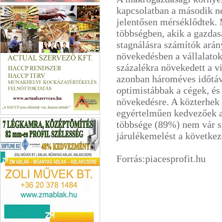
Zamatbomba Kft.
kapcsolatban a második n
jelentősen mérséklődtek.
többségben, akik a gazdasá
stagnálásra számítók ará
növekedésben a vállalatok 
százalékra növekedett a v
azonban hároméves időtáv
optimistábbak a cégek, és
növekedésre. A közterhek
egyértelműen kedvezőek a
Actual Szervező Kft.
többsége (89%) nem vár sz
járulékemelést a következ
Forrás:piacesprofit.hu