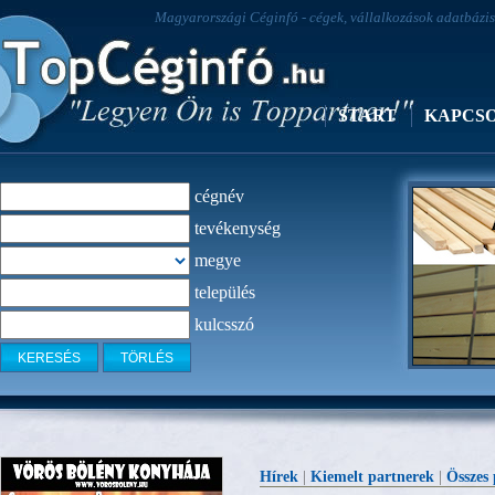
Magyarországi Céginfó - cégek, vállalkozások adatbázisa
START
KAPCS
cégnév
tevékenység
megye
település
kulcsszó
Lakossági 
Hírek
|
Kiemelt partnerek
|
Összes 