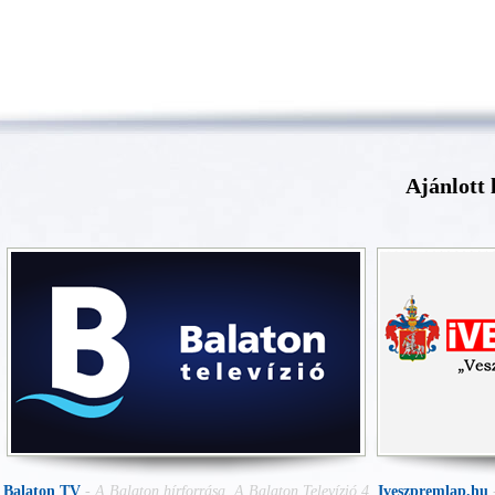
Ajánlott 
Balaton TV
-
A Balaton hírforrása. A Balaton Televízió 4
Iveszpremlap.hu