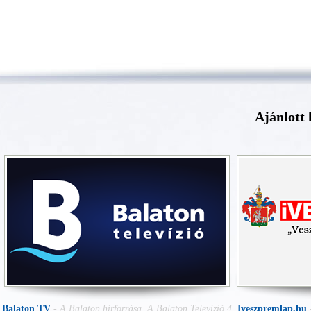
Ajánlott 
Balaton TV
-
A Balaton hírforrása. A Balaton Televízió 4
Iveszpremlap.hu