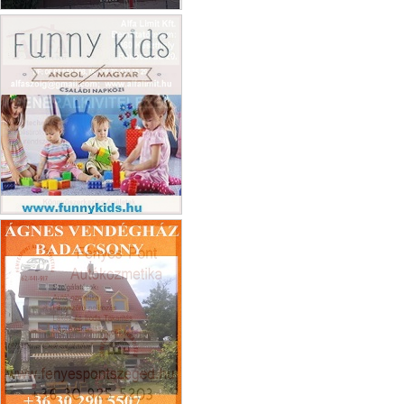
Molnár János
Funnykids családi napközi