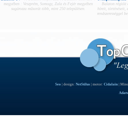
megyében : Veszprém, Somogy, Zala és Fejér megyében
Balaton régióit
sugározza műsorát több, mint 250 településen.
híreit, történéseit,
rendszerességgel b
Seo
| design:
NetStilus
| motor:
Cidalain
| Mind
Adat