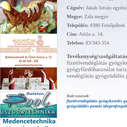
Cégnév:
Jakab István egyéni
Megye:
Zala megye
Település:
8380 Felsőpáhok
Cím:
Attila u. 14.
Telefon:
83/343-354
Tevékenység/szolgáltatás
fizetővendéglátás gyógyk
gyógyfürdőhasználat turi
vendéglátás gyógyüdülés 
Határ Étterem Balatonalmádi
Kulcsszavak:
fizetővendéglátás gyógykezelés g
gyógyüdülés panzió idegenforga