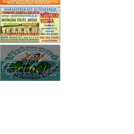
Ágnes Vendégház Badacsony
Harasztker Kft Gödöllő
Vizimanó