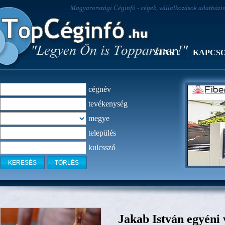
Magyarországi Céginfó - cégek, vállalkozások adatbázisa
START
KAPCS
cégnév
tevékenység
megye
település
kulcsszó
Fiber Laser
Jakab István egyéni 